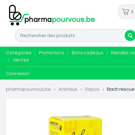
€
Catégories
|
Promotions
|
Bons cadeaux
|
Rendez-v
|
Ventes
Connexion
pharmapourvous.be
>
Animaux
>
Repos
>
Bach rescue