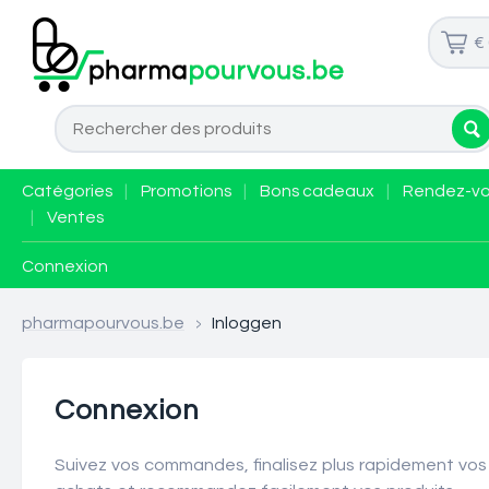
€
Catégories
|
Promotions
|
Bons cadeaux
|
Rendez-v
|
Ventes
Connexion
pharmapourvous.be
>
Inloggen
Connexion
Suivez vos commandes, finalisez plus rapidement vos