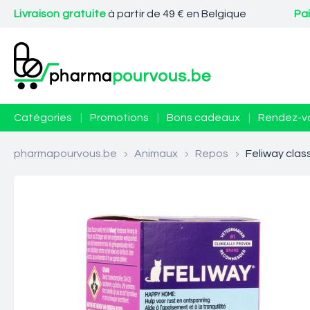
Livraison gratuite
à partir de 49 € en Belgique
Pa
Catégories
|
Promotions
|
Bons cadeaux
|
Rendez-v
pharmapourvous.be
>
Animaux
>
Repos
>
Feliway clas