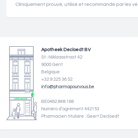
Cliniquement prouvé, utilisé et recommandé par les vé
Apotheek Decloedt BV
St.-Niklaasstraat 42
9000 Gent
Belgique
+32 9 225 36 52
info@pharmapourvous.be
BE0462.848.168
Numéro d’agrément 442153
Pharmacien titulaire : Geert Decloedt