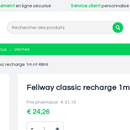
iement
en ligne sécurisé
Service client
personnalisé
ous
|
Ventes
sic recharge 1m nf 48ml
Feliway classic recharge 1m
Prix pharmacie : € 31,10
€ 24,26
-
+