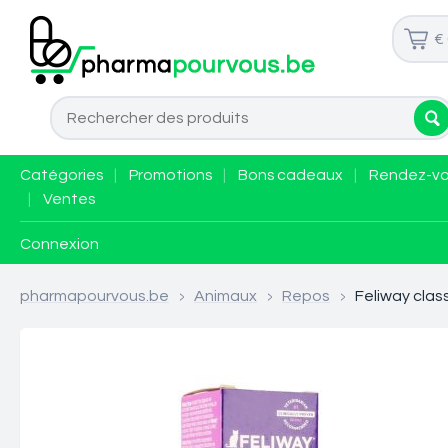
€
Catégories
|
Promotions
|
Bons cadeaux
|
Rendez-v
|
Ventes
Connexion
pharmapourvous.be
>
Animaux
>
Repos
>
Feliway clas