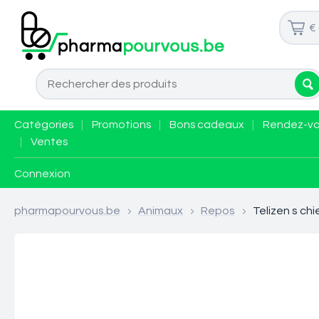
€
Catégories
|
Promotions
|
Bons cadeaux
|
Rendez-v
|
Ventes
Connexion
pharmapourvous.be
>
Animaux
>
Repos
>
Telizen s c