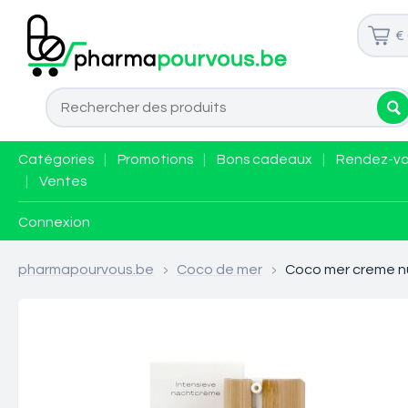
€
Catégories
|
Promotions
|
Bons cadeaux
|
Rendez-v
|
Ventes
Connexion
pharmapourvous.be
>
Coco de mer
>
Coco mer creme nu