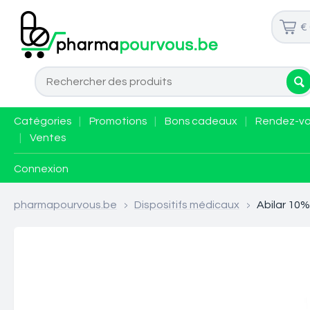
€
Catégories
|
Promotions
|
Bons cadeaux
|
Rendez-v
|
Ventes
Connexion
pharmapourvous.be
>
Dispositifs médicaux
>
Abilar 10