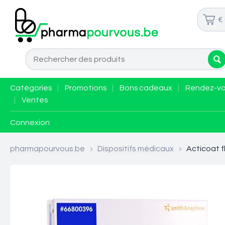
€
Catégories
|
Promotions
|
Bons cadeaux
|
Rendez-v
|
Ventes
Connexion
pharmapourvous.be
>
Dispositifs médicaux
>
Acticoat f