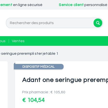
iement
en ligne sécurisé
Service client
personnalisé
ous
|
Ventes
seringue prerempli ster jetable 1
DISPOSITIF MÉDICAL
Adant one seringue prerempl
Prix pharmacie : € 105,60
€ 104,54