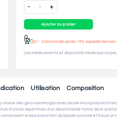
-
+
Commandé après 15h, expédié demain 
Les médicaments et dispositifs médicaux ne peuv
dication
Utilisation
Composition
la classe des glucosaminoglycanes (acide mucopolysaccharidiq
stitué d'unités répétitives d'un disaccharide formé de N-acét
le composant le plus important du liquide synovial et il joue u