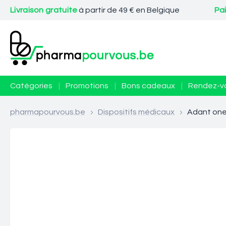
Livraison gratuite
à partir de 49 € en Belgique
Pa
Catégories
|
Promotions
|
Bons cadeaux
|
Rendez-v
pharmapourvous.be
>
Dispositifs médicaux
>
Adant one 