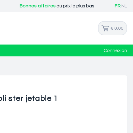
Bonnes affaires
au prix le plus bas
FR
NL
€ 0,00
Connexion
i ster jetable 1