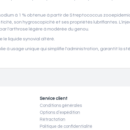
 sodium à 1 % obtenue à partir de Streptococcus zooepidemi
asticité, son hygroscopicité et ses propriétés lubrifiantes. L'i
e par l'arthrose légère à modérée du genou.
le liquide synovial altéré.
à usage unique qui simplifie l'administration, garantit la st
Service client
Conditions générales
Options d’expédition
Rétractation
Politique de confidentialité