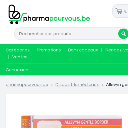
€
Catégories
|
Promotions
|
Bons cadeaux
|
Rendez-v
|
Ventes
Connexion
pharmapourvous.be
>
Dispositifs médicaux
>
Allevyn ge