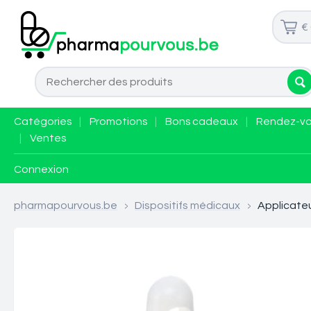
€
Catégories
|
Promotions
|
Bons cadeaux
|
Rendez-v
|
Ventes
Connexion
pharmapourvous.be
>
Dispositifs médicaux
>
Applicate