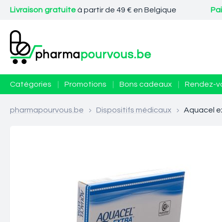
Livraison gratuite
à partir de 49 € en Belgique
Pa
Catégories
|
Promotions
|
Bons cadeaux
|
Rendez-v
pharmapourvous.be
>
Dispositifs médicaux
>
Aquacel ex