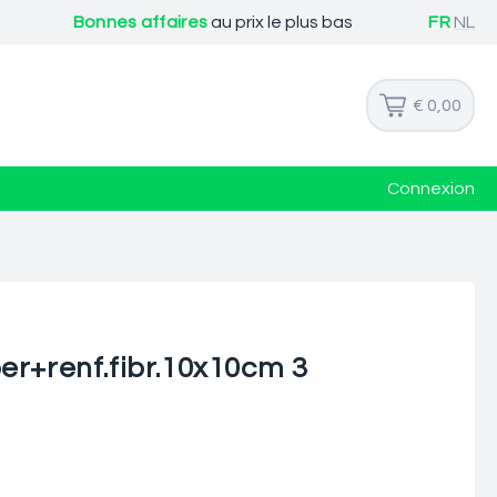
Bonnes affaires
au prix le plus bas
FR
NL
€ 0,00
Connexion
er+renf.fibr.10x10cm 3