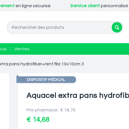
iement
en ligne sécurisé
Service client
personnalisé
ous
|
Ventes
tra pans hydrofiber+renf.fibr.10x10cm 3
DISPOSITIF MÉDICAL
Aquacel extra pans hydrofib
Prix pharmacie : € 18,70
€ 14,68