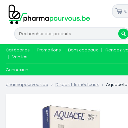
€
Catégories
|
Promotions
|
Bons cadeaux
|
Rendez-v
|
Ventes
Connexion
pharmapourvous.be
>
Dispositifs médicaux
>
Aquacel pa