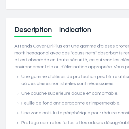
Description
Indication
Attends Cover-Dri Plus est une gamme d'alèses protect
motif hexagonal avec des "coussinets" absorbants rem
et est absorbée en toute sécurité, ce qui rend les alè
environnementale ou d'élimination appropriée. Vous p
Une gamme d'alèses de protection peut être utilisée
où des alèses non stériles sont nécessaires.
Une couche supérieure douce et confortable.
Feuille de fond antidérapante et imperméable.
Une zone anti-fuite périphérique pour réduire consi
Protège contre les fuites et les odeurs désagréabl