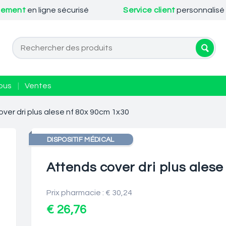
iement
en ligne sécurisé
Service client
personnalisé
ous
|
Ventes
ver dri plus alese nf 80x 90cm 1x30
DISPOSITIF MÉDICAL
Attends cover dri plus alese
Prix pharmacie : € 30,24
€ 26,76