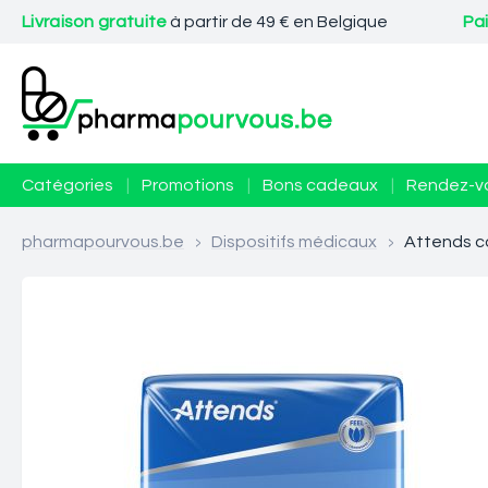
Livraison gratuite
à partir de 49 € en Belgique
Pa
Catégories
|
Promotions
|
Bons cadeaux
|
Rendez-v
pharmapourvous.be
>
Dispositifs médicaux
>
Attends co