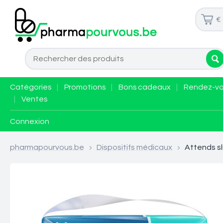
€
Catégories
|
Promotions
|
Bons cadeaux
|
Rendez-v
|
Ventes
Connexion
pharmapourvous.be
>
Dispositifs médicaux
>
Attends sl