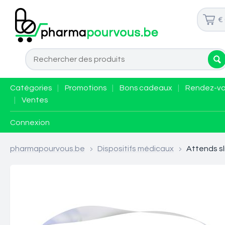
€
Catégories
|
Promotions
|
Bons cadeaux
|
Rendez-v
|
Ventes
Connexion
pharmapourvous.be
>
Dispositifs médicaux
>
Attends sl