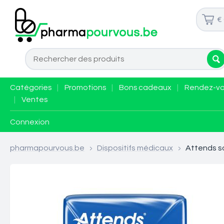
€
Catégories
|
Promotions
|
Bons cadeaux
|
Rendez-v
|
Ventes
Connexion
pharmapourvous.be
>
Dispositifs médicaux
>
Attends s