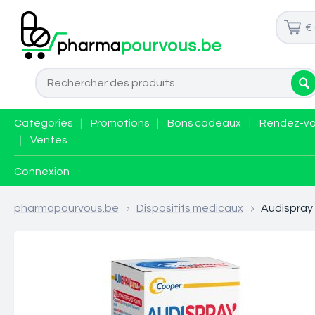
€
Catégories
|
Promotions
|
Bons cadeaux
|
Rendez-v
|
Ventes
Connexion
pharmapourvous.be
>
Dispositifs médicaux
>
Audispray 