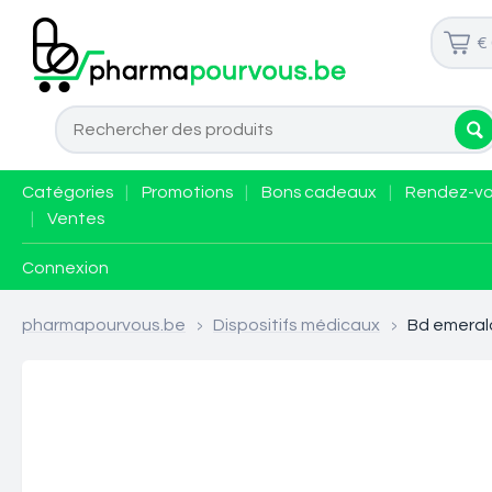
€
Catégories
|
Promotions
|
Bons cadeaux
|
Rendez-v
|
Ventes
Connexion
pharmapourvous.be
>
Dispositifs médicaux
>
Bd emerald