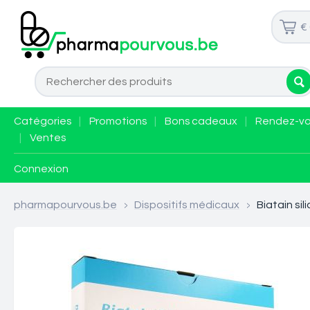
€
Catégories
|
Promotions
|
Bons cadeaux
|
Rendez-v
|
Ventes
Connexion
pharmapourvous.be
>
Dispositifs médicaux
>
Biatain si