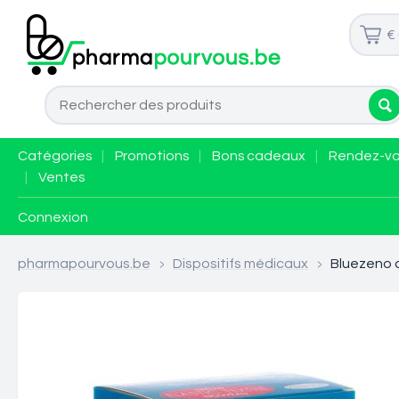
€
Catégories
|
Promotions
|
Bons cadeaux
|
Rendez-v
|
Ventes
Connexion
pharmapourvous.be
>
Dispositifs médicaux
>
Bluezeno d