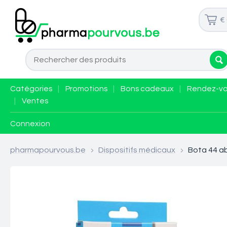
€
Catégories
|
Promotions
|
Bons cadeaux
|
Rendez-v
|
Ventes
Connexion
pharmapourvous.be
>
Dispositifs médicaux
>
Bota 44 ab