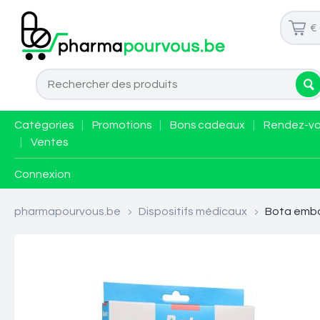
€
Catégories
|
Promotions
|
Bons cadeaux
|
Rendez-v
|
Ventes
Connexion
pharmapourvous.be
>
Dispositifs médicaux
>
Bota embo