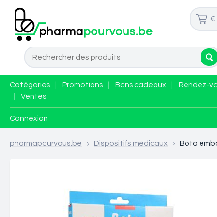
€
Catégories
|
Promotions
|
Bons cadeaux
|
Rendez-v
|
Ventes
Connexion
pharmapourvous.be
>
Dispositifs médicaux
>
Bota embo