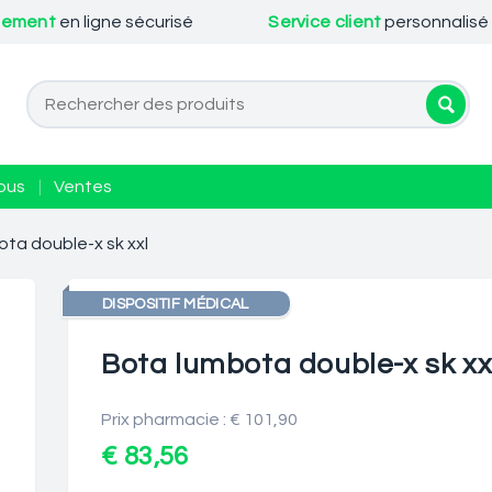
iement
en ligne sécurisé
Service client
personnalisé
ous
|
Ventes
ta double-x sk xxl
DISPOSITIF MÉDICAL
Bota lumbota double-x sk xx
Prix pharmacie : € 101,90
€ 83,56