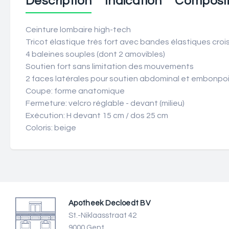
Description
Indication
Composit
Ceinture lombaire high-tech
Tricot élastique très fort avec bandes élastiques cro
4 baleines souples (dont 2 amovibles)
Soutien fort sans limitation des mouvements
2 faces latérales pour soutien abdominal et embonpo
Coupe: forme anatomique
Fermeture: velcro réglable - devant (milieu)
Exécution: H devant 15 cm / dos 25 cm
Coloris: beige
Apotheek Decloedt BV
St.-Niklaasstraat 42
9000 Gent