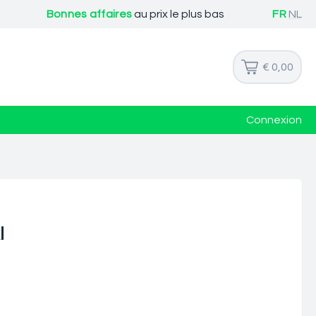
Bonnes affaires
au prix le plus bas
FR
NL
€ 0,00
Connexion
l