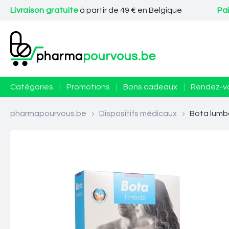
Livraison gratuite
à partir de 49 € en Belgique
Pa
Catégories
|
Promotions
|
Bons cadeaux
|
Rendez-v
pharmapourvous.be
>
Dispositifs médicaux
>
Bota lumbo