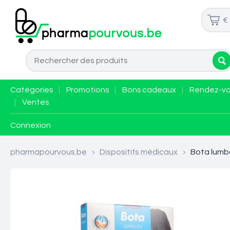
€
Catégories
|
Promotions
|
Bons cadeaux
|
Rendez-v
|
Ventes
Connexion
pharmapourvous.be
>
Dispositifs médicaux
>
Bota lumbo