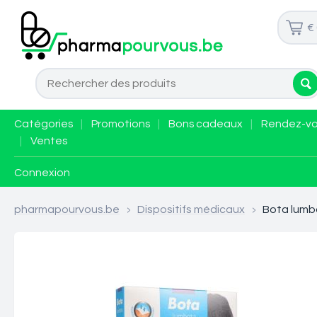
€
Catégories
|
Promotions
|
Bons cadeaux
|
Rendez-v
|
Ventes
Connexion
pharmapourvous.be
>
Dispositifs médicaux
>
Bota lumbo