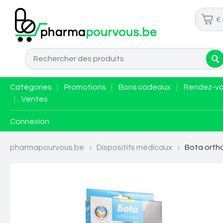
€
Catégories
|
Promotions
|
Bons cadeaux
|
Rendez-v
|
Ventes
Connexion
pharmapourvous.be
>
Dispositifs médicaux
>
Bota ortho