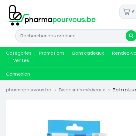
€
Catégories
|
Promotions
|
Bons cadeaux
|
Rendez-v
|
Ventes
Connexion
pharmapourvous.be
>
Dispositifs médicaux
>
Bota plus