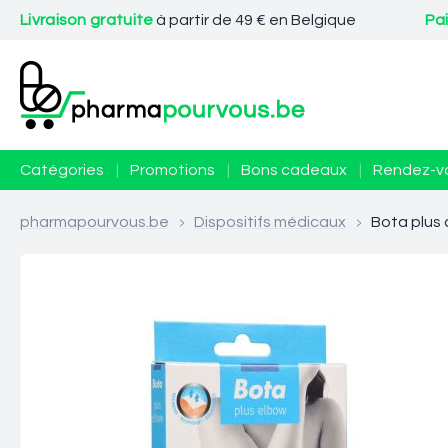
Livraison gratuite
à partir de 49 € en Belgique
Pa
Catégories
|
Promotions
|
Bons cadeaux
|
Rendez-v
pharmapourvous.be
>
Dispositifs médicaux
>
Bota plus