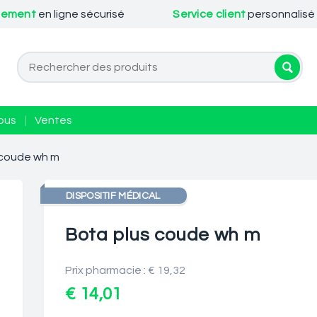
iement
en ligne sécurisé
Service client
personnalisé
ous
|
Ventes
 coude wh m
DISPOSITIF MÉDICAL
Bota plus coude wh m
Prix pharmacie : € 19,32
€ 14,01