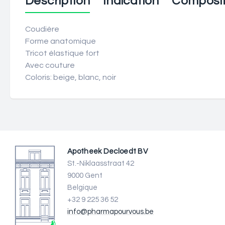
Description
Indication
Composit
Coudière
Forme anatomique
Tricot élastique fort
Avec couture
Coloris: beige, blanc, noir
Apotheek Decloedt BV
St.-Niklaasstraat 42
9000 Gent
Belgique
+32 9 225 36 52
info@pharmapourvous.be