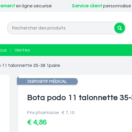
iement
en ligne sécurisé
Service client
personnalisé
ous
|
Ventes
 11 talonnette 35-38 1paire
DISPOSITIF MÉDICAL
Bota podo 11 talonnette 35-
Prix pharmacie : € 7,10
€ 4,86