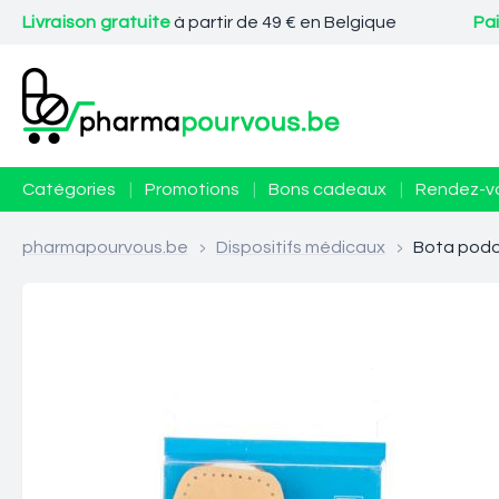
Livraison gratuite
à partir de 49 € en Belgique
Pa
Catégories
|
Promotions
|
Bons cadeaux
|
Rendez-v
pharmapourvous.be
>
Dispositifs médicaux
>
Bota podo