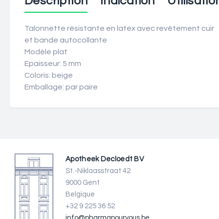
Description
Indication
Utilisatio
Talonnette résistante en latex avec revêtement cuir
et bande autocollante
Modèle plat
Epaisseur: 5 mm
Coloris: beige
Emballage: par paire
Apotheek Decloedt BV
St.-Niklaasstraat 42
9000 Gent
Belgique
+32 9 225 36 52
info@pharmapourvous.be