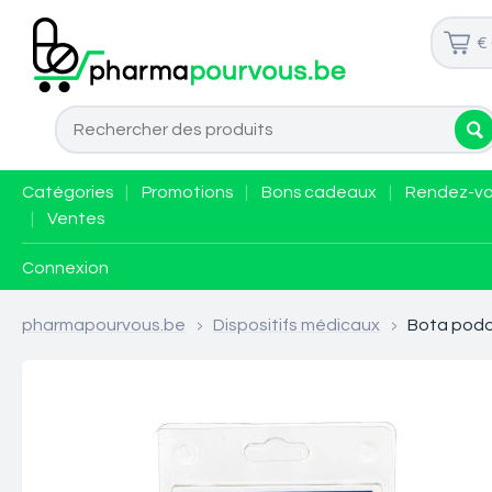
€
Catégories
|
Promotions
|
Bons cadeaux
|
Rendez-v
|
Ventes
Connexion
pharmapourvous.be
>
Dispositifs médicaux
>
Bota podo 