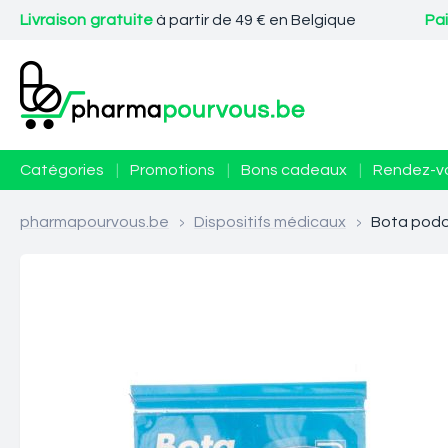
Livraison gratuite
à partir de 49 € en Belgique
Pa
Catégories
|
Promotions
|
Bons cadeaux
|
Rendez-v
pharmapourvous.be
>
Dispositifs médicaux
>
Bota podo 