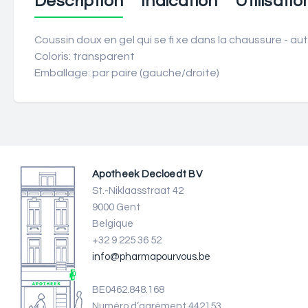
Description
Indication
Utilisatio
Coussin doux en gel qui se fi xe dans la chaussure - au
Coloris: transparent
Emballage: par paire (gauche/droite)
Apotheek Decloedt BV
St.-Niklaasstraat 42
9000 Gent
Belgique
+32 9 225 36 52
info@pharmapourvous.be
BE0462.848.168
Numéro d’agrément 442153