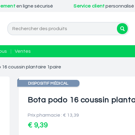
iement
en ligne sécurisé
Service client
personnalisé
ous
|
Ventes
16 coussin plantaire 1paire
DISPOSITIF MÉDICAL
Bota podo 16 coussin planta
Prix pharmacie : € 13,39
€ 9,39