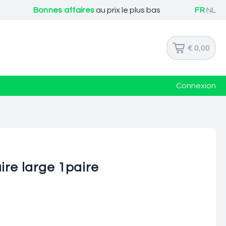
Bonnes affaires
au prix le plus bas
FR
NL
€ 0,00
Connexion
ire large 1paire