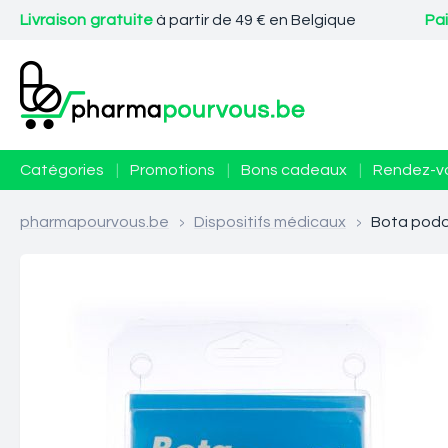
Livraison gratuite
à partir de 49 € en Belgique
Pa
Catégories
|
Promotions
|
Bons cadeaux
|
Rendez-v
pharmapourvous.be
>
Dispositifs médicaux
>
Bota podo 