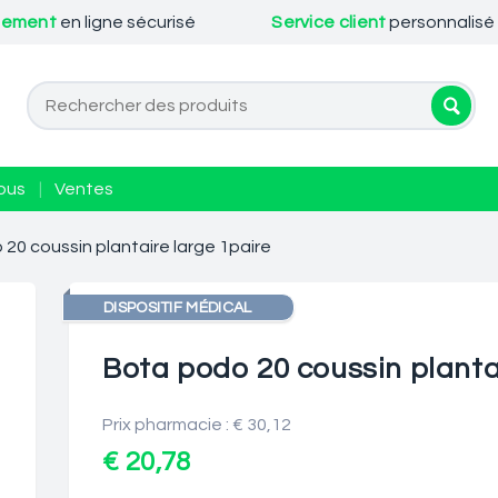
iement
en ligne sécurisé
Service client
personnalisé
ous
|
Ventes
20 coussin plantaire large 1paire
DISPOSITIF MÉDICAL
Bota podo 20 coussin planta
Prix pharmacie : € 30,12
€ 20,78