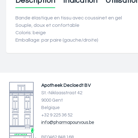
Description
Indication
Utilisatio
Bande élastique en tissu avec coussinet en gel
Souple, doux et confortable
Coloris: beige
Emballage: par paire (gauche/droite)
Apotheek Decloedt BV
St.-Niklaasstraat 42
9000 Gent
Belgique
+32 9 225 36 52
info@pharmapourvous.be
BE0462.848.168