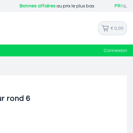
Bonnes affaires
au prix le plus bas
FR
NL
€ 0,00
Connexion
r rond 6