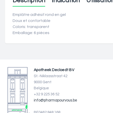
Description
Indication
Utilisatio
Emplâtre adhésif rond en gel
Doux et confortable
Coloris: transparent
Emballage: 6 pièces
Apotheek Decloedt BV
St.-Niklaasstraat 42
9000 Gent
Belgique
+32 9 225 36 52
info@pharmapourvous.be
BE0462.848.168