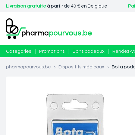
Livraison gratuite
à partir de 49 € en Belgique
Pa
Catégories
|
Promotions
|
Bons cadeaux
|
Rendez-v
pharmapourvous.be
>
Dispositifs médicaux
>
Bota podo