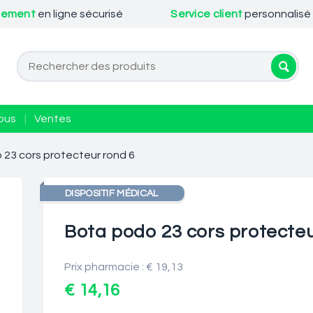
iement
en ligne sécurisé
Service client
personnalisé
ous
|
Ventes
 23 cors protecteur rond 6
DISPOSITIF MÉDICAL
Bota podo 23 cors protecteu
Prix pharmacie : € 19,13
€ 14,16