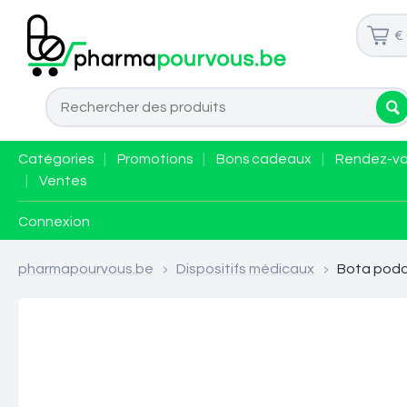
€
Catégories
|
Promotions
|
Bons cadeaux
|
Rendez-v
|
Ventes
Connexion
pharmapourvous.be
>
Dispositifs médicaux
>
Bota podo