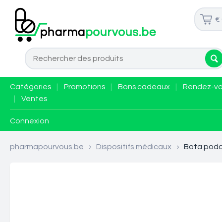
€
Catégories
|
Promotions
|
Bons cadeaux
|
Rendez-v
|
Ventes
Connexion
pharmapourvous.be
>
Dispositifs médicaux
>
Bota podo 