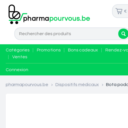
€
Catégories
|
Promotions
|
Bons cadeaux
|
Rendez-v
|
Ventes
Connexion
pharmapourvous.be
>
Dispositifs médicaux
>
Bota podo