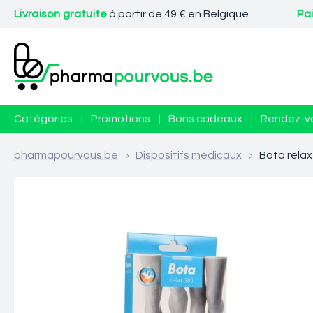
Livraison gratuite
à partir de 49 € en Belgique
Pa
Catégories
|
Promotions
|
Bons cadeaux
|
Rendez-v
pharmapourvous.be
>
Dispositifs médicaux
>
Bota relax 