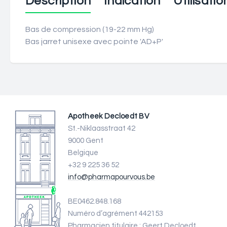
Description
Indication
Utilisatio
Bas de compression (19-22 mm Hg)
Bas jarret unisexe avec pointe 'AD+P'
Apotheek Decloedt BV
St.-Niklaasstraat 42
9000 Gent
Belgique
+32 9 225 36 52
info@pharmapourvous.be
BE0462.848.168
Numéro d’agrément 442153
Pharmacien titulaire : Geert Decloedt