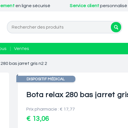
iement
en ligne sécurisé
Service client
personnalisé
ous
|
Ventes
280 bas jarret gris n2 2
DISPOSITIF MÉDICAL
Bota relax 280 bas jarret gri
Prix pharmacie : € 17,77
€ 13,06