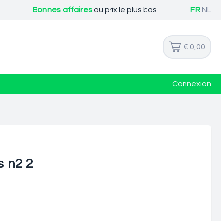
Bonnes affaires
au prix le plus bas
FR
NL
€ 0,00
Connexion
s n2 2