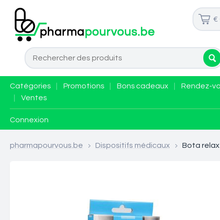
€
Catégories
|
Promotions
|
Bons cadeaux
|
Rendez-v
|
Ventes
Connexion
pharmapourvous.be
>
Dispositifs médicaux
>
Bota relax 