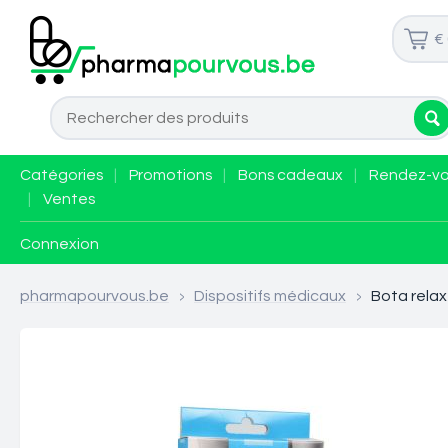
€
Catégories
|
Promotions
|
Bons cadeaux
|
Rendez-v
|
Ventes
Connexion
pharmapourvous.be
>
Dispositifs médicaux
>
Bota relax 