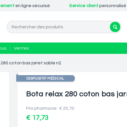
iement
en ligne sécurisé
Service client
personnalisé
ous
|
Ventes
 280 coton bas jarret sable n2
DISPOSITIF MÉDICAL
Bota relax 280 coton bas jar
Prix pharmacie : € 25,70
€ 17,73