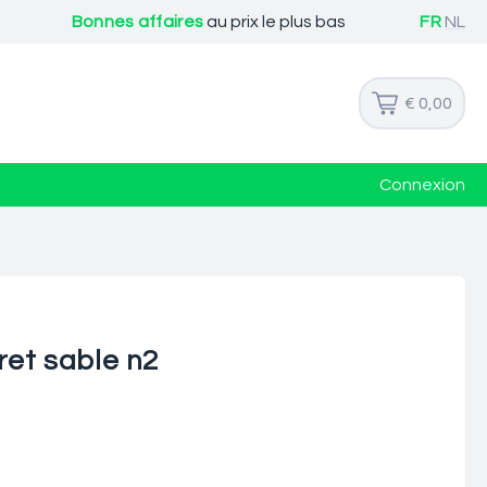
Bonnes affaires
au prix le plus bas
FR
NL
€ 0,00
Connexion
ret sable n2