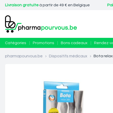
Livraison gratuite
à partir de 49 € en Belgique
Pa
Catégories
|
Promotions
|
Bons cadeaux
|
Rendez-v
pharmapourvous.be
>
Dispositifs médicaux
>
Bota relax