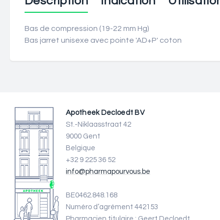
Description
Indication
Utilisatio
Bas de compression (19-22 mm Hg)
Bas jarret unisexe avec pointe 'AD+P' coton
Apotheek Decloedt BV
St.-Niklaasstraat 42
9000 Gent
Belgique
+32 9 225 36 52
info@pharmapourvous.be
BE0462.848.168
Numéro d’agrément 442153
Pharmacien titulaire : Geert Decloedt