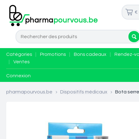
€
Catégories
|
Promotions
|
Bons cadeaux
|
Rendez-v
|
Ventes
Connexion
pharmapourvous.be
>
Dispositifs médicaux
>
Bota serre