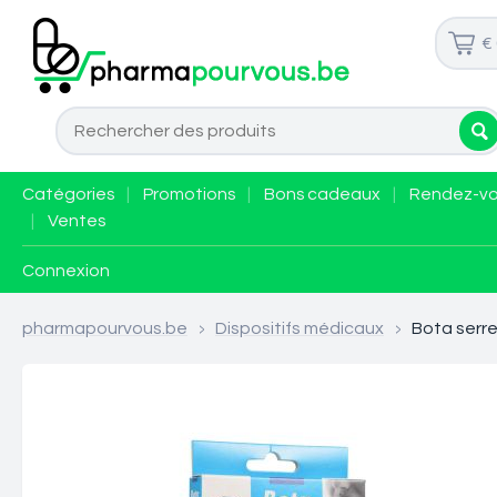
€
Catégories
|
Promotions
|
Bons cadeaux
|
Rendez-v
|
Ventes
Connexion
pharmapourvous.be
>
Dispositifs médicaux
>
Bota serre