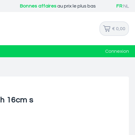
Bonnes affaires
au prix le plus bas
FR
NL
€ 0,00
Connexion
 h 16cm s