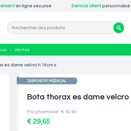
iement
en ligne sécurisé
Service client
personnalisé
ous
|
Ventes
ax es dame velcro h 16cm s
DISPOSITIF MÉDICAL
Bota thorax es dame velcro
Prix pharmacie : € 40,90
€ 29,65