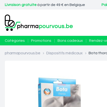
Livraison gratuite
à partir de 49 € en Belgique
Pa
Catégories
|
Promotions
|
Bons cadeaux
|
Rendez-v
pharmapourvous.be
>
Dispositifs médicaux
>
Bota thor