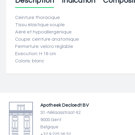
Description
Indication
Composit
Ceinture thoracique
Tissu élastique souple
Aéré et hypoallergénique
Coupe: ceinture anatomique
Fermeture: velcro réglable
Exécution: H 16 cm
Coloris: blanc
Apotheek Decloedt BV
St.-Niklaasstraat 42
9000 Gent
Belgique
+32 9 225 36 52