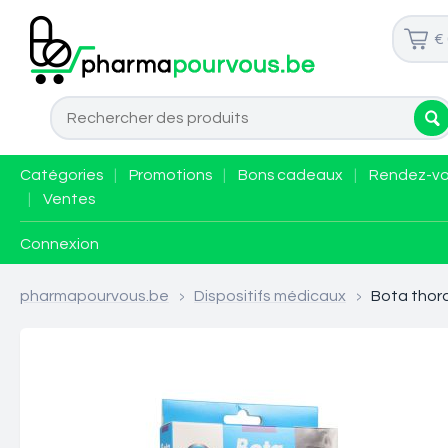
€
Catégories
|
Promotions
|
Bons cadeaux
|
Rendez-v
|
Ventes
Connexion
pharmapourvous.be
>
Dispositifs médicaux
>
Bota thora