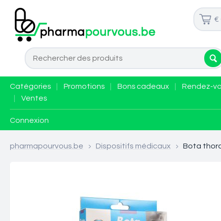
€
Catégories
|
Promotions
|
Bons cadeaux
|
Rendez-v
|
Ventes
Connexion
pharmapourvous.be
>
Dispositifs médicaux
>
Bota thor