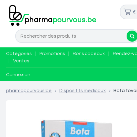
€
Catégories
|
Promotions
|
Bons cadeaux
|
Rendez-v
|
Ventes
Connexion
pharmapourvous.be
>
Dispositifs médicaux
>
Bota tovar