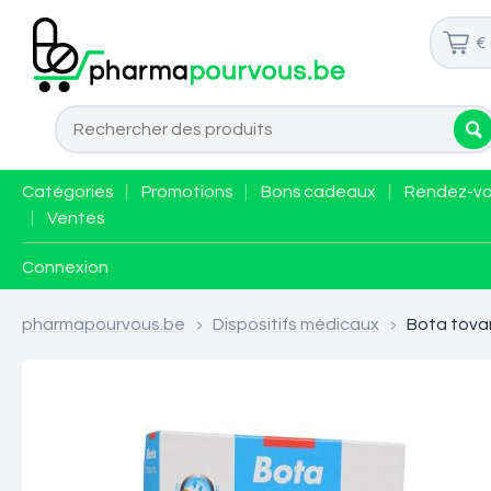
€
Catégories
|
Promotions
|
Bons cadeaux
|
Rendez-v
|
Ventes
Connexion
pharmapourvous.be
>
Dispositifs médicaux
>
Bota tovar