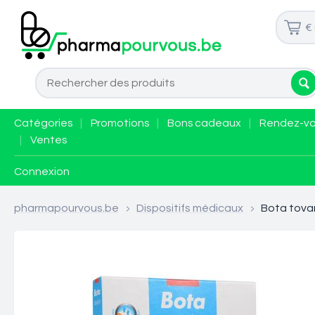
€
Catégories
|
Promotions
|
Bons cadeaux
|
Rendez-v
|
Ventes
Connexion
pharmapourvous.be
>
Dispositifs médicaux
>
Bota tovar